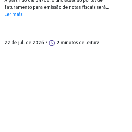
A partir do dia 15/08, o link atual do portal de
faturamento para emissão de notas fiscais será...
Ler mais
22 de jul. de 2026
•
2 minutos de leitura